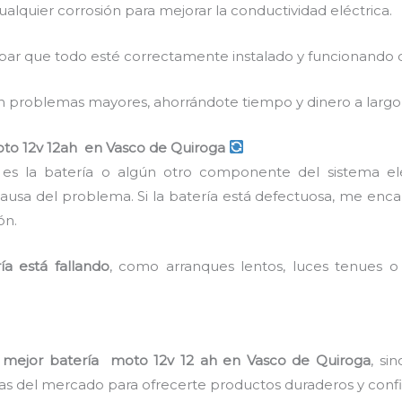
cualquier corrosión para mejorar la conductividad eléctrica.
ar que todo esté correctamente instalado y funcionando
en problemas mayores, ahorrándote tiempo y dinero a largo
oto 12v 12ah en Vasco de Quiroga
 es la batería o algún otro componente del sistema eléc
 causa del problema. Si la batería está defectuosa, me en
ón.
ía está fallando
, como arranques lentos, luces tenues o
a
mejor batería moto 12v 12 ah en Vasco de Quiroga
, si
cas del mercado para ofrecerte productos duraderos y confi