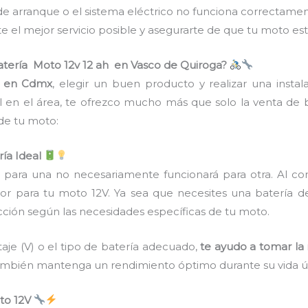
de arranque o el sistema eléctrico no funciona correctament
e el mejor servicio posible y asegurarte de que tu moto e
Batería Moto 12v 12 ah en Vasco de Quiroga?
V en Cdmx
, elegir un buen producto y realizar una instal
en el área, te ofrezco mucho más que solo la venta de ba
de tu moto:
ría Ideal
para una no necesariamente funcionará para otra. Al conf
or para tu moto 12V. Ya sea que necesites una batería 
lección según las necesidades específicas de tu moto.
taje (V) o el tipo de batería adecuado,
te ayudo a tomar la
ambién mantenga un rendimiento óptimo durante su vida út
to 12V