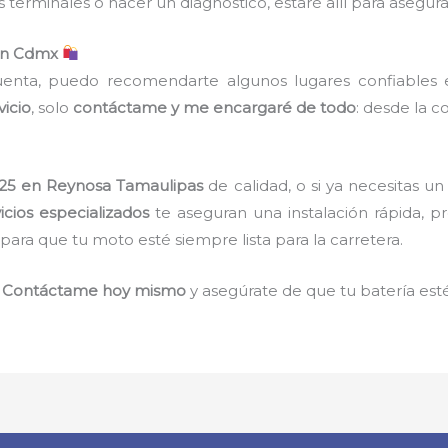
 los terminales o hacer un diagnóstico, estaré allí para as
en Cdmx
cuenta, puedo recomendarte algunos lugares confiables
vicio
, solo
contáctame y me encargaré de todo
: desde la c
125 en Reynosa Tamaulipas
de calidad, o si ya necesitas 
icios especializados
te aseguran una instalación rápida, p
ara que tu moto esté siempre lista para la carretera.
!
Contáctame hoy mismo
y asegúrate de que tu batería est