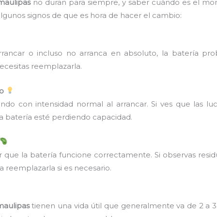
maulipas
no duran para siempre, y saber cuándo es el m
lgunos signos de que es hora de hacer el cambio:
rancar o incluso no arranca en absoluto, la batería pr
ecesitas reemplazarla.
do
ndo con intensidad normal al arrancar. Si ves que las lu
 batería esté perdiendo capacidad.
 que la batería funcione correctamente. Si observas resid
a reemplazarla si es necesario.
maulipas
tienen una vida útil que generalmente va de 2 a 3