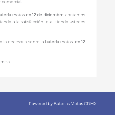
r comercial.
atería
motos
en 12 de diciembre,
contamos
tando a la satisfacción total, siendo ustedes
o lo necesario sobre la
batería
motos
en 12
encia.
Powered by Baterias Motos CDMX