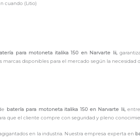
n cuando (Litio)
atería para motoneta italika 150
en Narvarte Iii,
garantiz
es marcas disponibles para el mercado según la necesidad d
 de
batería para motoneta italika 150
en Narvarte Iii,
entre 
para que el cliente compre con seguridad y pleno conocimie
agigantados en la industria. Nuestra empresa experta en
ba