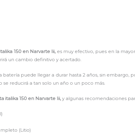
alika 150 en Narvarte Iii,
es muy efectivo, pues en la mayorí
rirá un cambio definitivo y acertado.
a batería puede llegar a durar hasta 2 años, sin embargo, po
mpo se reducirá a tan solo un año o un poco más.
 italika 150
en Narvarte Iii,
y algunas recomendaciones para
l)
pleto (Litio)