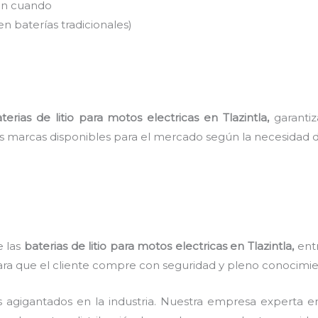
en cuando
en baterías tradicionales)
terias de litio para motos electricas
en Tlazintla
,
garanti
es marcas disponibles para el mercado según la necesidad d
e las
baterias de litio para motos electricas
en Tlazintla,
entr
para que el cliente compre con seguridad y pleno conocimi
s agigantados en la industria. Nuestra empresa experta 