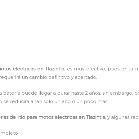
motos electricas
en Tlazintla,
es muy efectivo, pues en la ma
requerirá un cambio definitivo y acertado.
a batería puede llegar a durar hasta 2 años, sin embargo, po
mpo se reducirá a tan solo un año o un poco más.
rias de litio para motos electricas
en Tlazintla,
y algunas re
completo