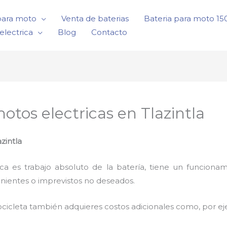
para moto
Venta de baterias
Bateria para moto 1
electrica
Blog
Contacto
motos electricas en Tlazintla
zintla
rica es trabajo absoluto de la batería, tiene un funci
enientes o imprevistos no deseados.
cicleta también adquieres costos adicionales como, por e