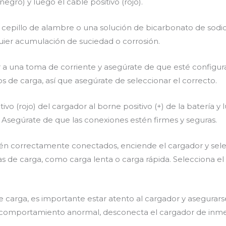
gro) y luego el cable positivo (rojo).
 cepillo de alambre o una solución de bicarbonato de sodio 
uier acumulación de suciedad o corrosión.
a una toma de corriente y asegúrate de que esté configura
 de carga, así que asegúrate de seleccionar el correcto.
ivo (rojo) del cargador al borne positivo (+) de la batería 
a. Asegúrate de que las conexiones estén firmes y seguras.
tén correctamente conectados, enciende el cargador y sel
as de carga, como carga lenta o carga rápida. Selecciona 
 carga, es importante estar atento al cargador y asegurar
comportamiento anormal, desconecta el cargador de inmedi