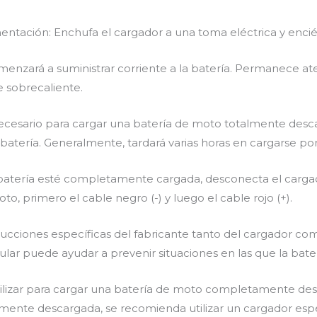
mentación: Enchufa el cargador a una toma eléctrica y enci
comenzará a suministrar corriente a la batería. Permanece 
 sobrecaliente.
 necesario para cargar una batería de moto totalmente des
 batería. Generalmente, tardará varias horas en cargarse p
 batería esté completamente cargada, desconecta el cargad
to, primero el cable negro (-) y luego el cable rojo (+).
rucciones específicas del fabricante tanto del cargador co
ular puede ayudar a prevenir situaciones en las que la bat
ilizar para cargar una batería de moto completamente de
ente descargada, se recomienda utilizar un cargador espe