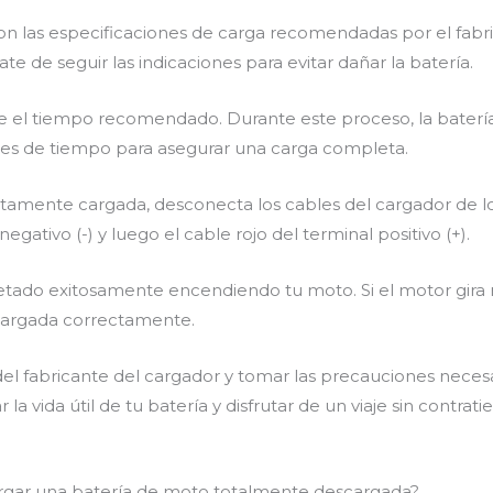
n las especificaciones de carga recomendadas por el fabric
te de seguir las indicaciones para evitar dañar la batería.
te el tiempo recomendado. Durante este proceso, la baterí
es de tiempo para asegurar una carga completa.
amente cargada, desconecta los cables del cargador de los 
gativo (-) y luego el cable rojo del terminal positivo (+).
etado exitosamente encendiendo tu moto. Si el motor gira
 cargada correctamente.
del fabricante del cargador y tomar las precauciones neces
vida útil de tu batería y disfrutar de un viaje sin contrat
argar una batería de moto totalmente descargada?