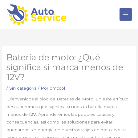
Ir
al
contenido
Batería de moto: ¿Qué
significa si marca menos de
12V?
/
Sin categoría
/ Por
dmccol
¡Bienvenidos al blog de Baterias de Moto! En este artículo
descubriremos qué significa si nuestra batería marca
menos de
12V
. Aprenderemos las posibles causas y
consecuencias, así como las soluciones para evitar
quedarnos sin energía en nuestros viajes en moto. No te
pierdas nuestros consejos para mantener tu batería en