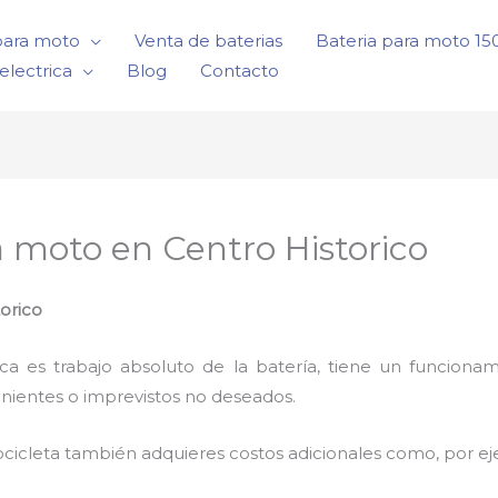
para moto
Venta de baterias
Bateria para moto 1
electrica
Blog
Contacto
a moto en Centro Historico
orico
rica es trabajo absoluto de la batería, tiene un funci
enientes o imprevistos no deseados.
cicleta también adquieres costos adicionales como, por e